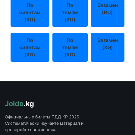
По
По
Экзамен
билетам
темам
(RU)
(RU)
(RU)
По
По
Экзамен
билетам
темам
(KG)
(KG)
(KG)
Joldo
.kg
Официальные билеты ПДД КР 2026.
Систематически изучайте материал и
проверяйте свои знания.